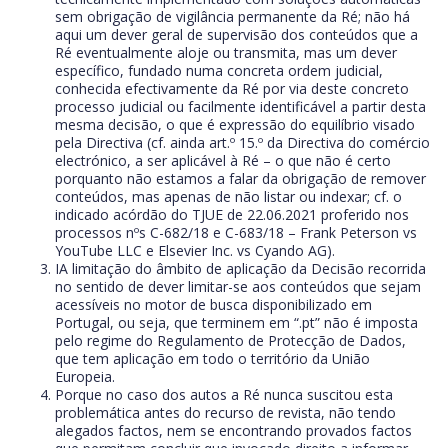
sem obrigação de vigilância permanente da Ré; não há
aqui um dever geral de supervisão dos conteúdos que a
Ré eventualmente aloje ou transmita, mas um dever
específico, fundado numa concreta ordem judicial,
conhecida efectivamente da Ré por via deste concreto
processo judicial ou facilmente identificável a partir desta
mesma decisão, o que é expressão do equilíbrio visado
pela Directiva (cf. ainda art.º 15.º da Directiva do comércio
electrónico, a ser aplicável à Ré – o que não é certo
porquanto não estamos a falar da obrigação de remover
conteúdos, mas apenas de não listar ou indexar; cf. o
indicado acórdão do TJUE de 22.06.2021 proferido nos
processos nºs C-682/18 e C-683/18 – Frank Peterson vs
YouTube LLC e Elsevier Inc. vs Cyando AG).
IA limitação do âmbito de aplicação da Decisão recorrida
no sentido de dever limitar-se aos conteúdos que sejam
acessíveis no motor de busca disponibilizado em
Portugal, ou seja, que terminem em “.pt” não é imposta
pelo regime do Regulamento de Protecção de Dados,
que tem aplicação em todo o território da União
Europeia.
Porque no caso dos autos a Ré nunca suscitou esta
problemática antes do recurso de revista, não tendo
alegados factos, nem se encontrando provados factos