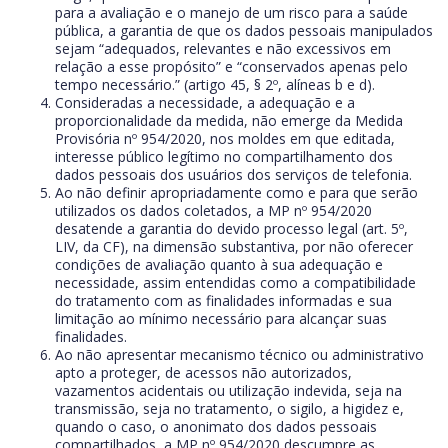
para a avaliação e o manejo de um risco para a saúde
pública, a garantia de que os dados pessoais manipulados
sejam “adequados, relevantes e não excessivos em
relação a esse propósito” e “conservados apenas pelo
tempo necessário.” (artigo 45, § 2º, alíneas b e d).
Consideradas a necessidade, a adequação e a
proporcionalidade da medida, não emerge da Medida
Provisória nº 954/2020, nos moldes em que editada,
interesse público legítimo no compartilhamento dos
dados pessoais dos usuários dos serviços de telefonia.
Ao não definir apropriadamente como e para que serão
utilizados os dados coletados, a MP nº 954/2020
desatende a garantia do devido processo legal (art. 5º,
LIV, da CF), na dimensão substantiva, por não oferecer
condições de avaliação quanto à sua adequação e
necessidade, assim entendidas como a compatibilidade
do tratamento com as finalidades informadas e sua
limitação ao mínimo necessário para alcançar suas
finalidades.
Ao não apresentar mecanismo técnico ou administrativo
apto a proteger, de acessos não autorizados,
vazamentos acidentais ou utilização indevida, seja na
transmissão, seja no tratamento, o sigilo, a higidez e,
quando o caso, o anonimato dos dados pessoais
compartilhados, a MP nº 954/2020 descumpre as