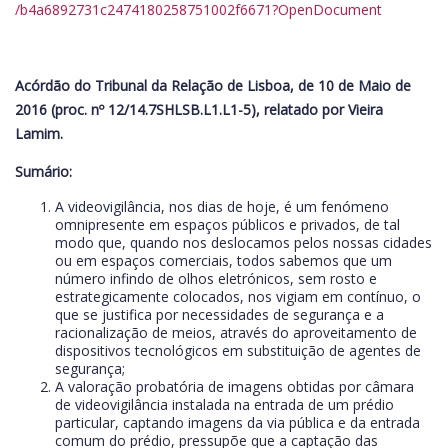
/b4a6892731c2474180258751002f6671?OpenDocument
Acórdão do Tribunal da Relação de Lisboa, de 10 de Maio de
2016 (proc. nº 12/14.7SHLSB.L1.L1-5), relatado por Vieira
Lamim.
Sumário:
A videovigilância, nos dias de hoje, é um fenómeno
omnipresente em espaços públicos e privados, de tal
modo que, quando nos deslocamos pelos nossas cidades
ou em espaços comerciais, todos sabemos que um
número infindo de olhos eletrónicos, sem rosto e
estrategicamente colocados, nos vigiam em contínuo, o
que se justifica por necessidades de segurança e a
racionalização de meios, através do aproveitamento de
dispositivos tecnológicos em substituição de agentes de
segurança;
A valoração probatória de imagens obtidas por câmara
de videovigilância instalada na entrada de um prédio
particular, captando imagens da via pública e da entrada
comum do prédio, pressupõe que a captação das