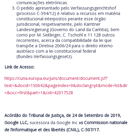
comunicações eletrónicas.
O pedido apresentado pelo Verfassungsgerichtshof
(processo C‑594/12) é relativo a recursos em matéria
constitucional interpostos perante esse órgão
jurisdicional, respetivamente, pelo Kärntner
Landesregierung (Governo do Land da Caríntia), bem
como por M. Seitlinger, C. Tschohl e 11 128 outros
recorrentes, acerca da compatibilidade da lei que
transpõe a Diretiva 2006/24 para o direito interno
austríaco com a lei constitucional federal
(Bundes‑Verfassungsgesetz).
Link de Acesso:
https://curia.europa.eu/juris/document/document.jsf?
text=&docid=150642&pageIndex=0&doclang=pt&mode=lst&dir
=&occ=first&part=1&cid=42017528
Acórdão do Tribunal de Justiça, de 24 de Setembro de 2019,
Google LLC,
sucessora da Google Inc
vs
Commission nationale
de l’informatique et des libertés (CNIL), C-507/17.