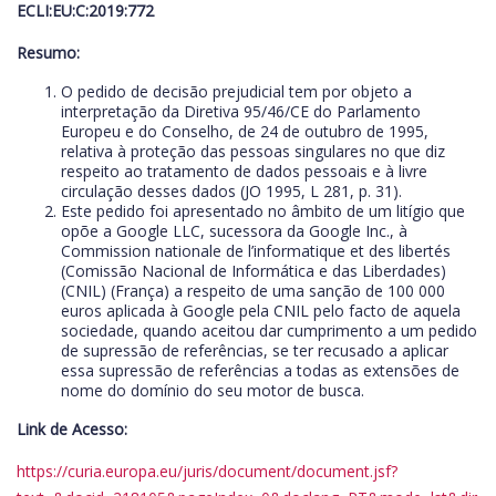
ECLI:EU:C:2019:772
Resumo:
O pedido de decisão prejudicial tem por objeto a
interpretação da Diretiva 95/46/CE do Parlamento
Europeu e do Conselho, de 24 de outubro de 1995,
relativa à proteção das pessoas singulares no que diz
respeito ao tratamento de dados pessoais e à livre
circulação desses dados (JO 1995, L 281, p. 31).
Este pedido foi apresentado no âmbito de um litígio que
opõe a Google LLC, sucessora da Google Inc., à
Commission nationale de l’informatique et des libertés
(Comissão Nacional de Informática e das Liberdades)
(CNIL) (França) a respeito de uma sanção de 100 000
euros aplicada à Google pela CNIL pelo facto de aquela
sociedade, quando aceitou dar cumprimento a um pedido
de supressão de referências, se ter recusado a aplicar
essa supressão de referências a todas as extensões de
nome do domínio do seu motor de busca.
Link de Acesso:
https://curia.europa.eu/juris/document/document.jsf?