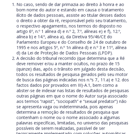
No caso, sendo de dar primazia ao direito à honra e ao
bom nome do autor e estando em causa o tratamento
ilícito de dados pessoais, assiste ao titular desses dados
o direito a obter da ré, responsável pelo seu tratamento,
o respectivo apagamento, nos termos do disposto no
artigo 6º, n.º 1 alínea d) e n.º 2, 7.º, alíneas e) e f), 12.º,
alínea b) e 14.º, alínea a), da Diretiva 95/46/CE do
Parlamento Europeu e do Conselho de 24 de outubro de
1995 e nos artigos 5º, n.º 1n alínea d) e n.º 3 e 11º, alínea
d) da Lei de Proteção de Dados Pessoais (LPDP).
A decisão do tribunal recorrido (que determina que a Ré
deve remover e/ou a manter ocultos, no prazo de 15
(quinze) dias, após o trânsito em julgado desta decisão,
todos os resultados de pesquisa gerados pelo seu motor
de busca das páginas indicadas nos n.ºs 7., 11.a) e 12. dos
factos dados por provados em III)-A.1, bem como a
abster-se de indexar nas listas de resultados de pesquisas
outras páginas em que o nome do Autor surja associado
aos termos “rapist”, “sociopath” e “sexual predator”) não
se apresenta vaga ou indeterminada, pois apenas
determina a remoção de resultados de pesquisa que
contenham o nome ou o nome associado a algumas
palavras específicas, limitadas, no universo das pesquisas
possíveis de serem realizadas, passível de ser
tecnicamente implementado com soluções automáticas