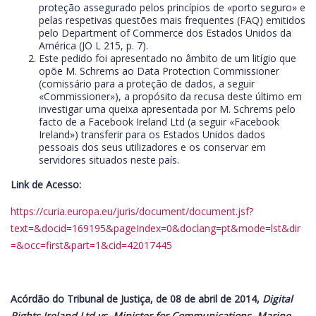
proteção assegurado pelos princípios de «porto seguro» e
pelas respetivas questões mais frequentes (FAQ) emitidos
pelo Department of Commerce dos Estados Unidos da
América (JO L 215, p. 7).
Este pedido foi apresentado no âmbito de um litígio que
opõe M. Schrems ao Data Protection Commissioner
(comissário para a proteção de dados, a seguir
«Commissioner»), a propósito da recusa deste último em
investigar uma queixa apresentada por M. Schrems pelo
facto de a Facebook Ireland Ltd (a seguir «Facebook
Ireland») transferir para os Estados Unidos dados
pessoais dos seus utilizadores e os conservar em
servidores situados neste país.
Link de Acesso:
https://curia.europa.eu/juris/document/document.jsf?
text=&docid=169195&pageIndex=0&doclang=pt&mode=lst&dir
=&occ=first&part=1&cid=42017445
Acórdão do Tribunal de Justiça, de 08 de abril de 2014,
Digital
Rights Ireland Ltd vs Minister for Communications, Marine