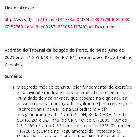
Link de Acesso:
http://www.dgsi.pt/jtre.nsf/134973db04f39bf2802579bf005f080b
/7c52769f1dfab8be80257e830052d374?OpenDocument
Acórdão do Tribunal da Relação do Porto, de 14 de Julho de
2021
(proc nº 2594/19.8T8VFR-A.P1), relatado por Paula Leal de
Carvalho
Sumário:
O segredo médico constitui pilar fundamental do exercício
da actividade médica e tutela quer direito à reserva da
intimidade da vida privada, que assenta na dignidade da
pessoa humana, consagrado legalmente [em convenções
internacionais, na CRP e na Lei ordinária – cfr.
designadamente arts. 12 da DUDH, 8º da CEDH, 10º da
CDHB, 26º e 32º, nº 8, da CRP, 16º do CT/2009, 195º do
CP, 126º, nº 2, do CPP, bem como na Lei 12/2005, na Lei
117/2015 (EOM) e no Regulamento de Protecção de
Dados Pessoais constante do Reg. (EU) 2016/679 e Lei