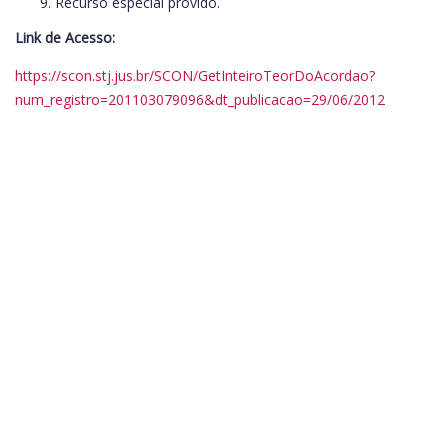
Recurso especial provido.
Link de Acesso:
https://scon.stj.jus.br/SCON/GetInteiroTeorDoAcordao?
num_registro=201103079096&dt_publicacao=29/06/2012