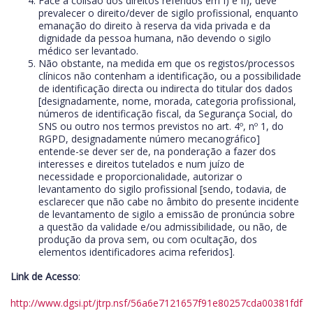
Face à colisão dos direitos referidos em I) e II), deve
prevalecer o direito/dever de sigilo profissional, enquanto
emanação do direito à reserva da vida privada e da
dignidade da pessoa humana, não devendo o sigilo
médico ser levantado.
Não obstante, na medida em que os registos/processos
clínicos não contenham a identificação, ou a possibilidade
de identificação directa ou indirecta do titular dos dados
[designadamente, nome, morada, categoria profissional,
números de identificação fiscal, da Segurança Social, do
SNS ou outro nos termos previstos no art. 4º, nº 1, do
RGPD, designadamente número mecanográfico]
entende-se dever ser de, na ponderação a fazer dos
interesses e direitos tutelados e num juízo de
necessidade e proporcionalidade, autorizar o
levantamento do sigilo profissional [sendo, todavia, de
esclarecer que não cabe no âmbito do presente incidente
de levantamento de sigilo a emissão de pronúncia sobre
a questão da validade e/ou admissibilidade, ou não, de
produção da prova sem, ou com ocultação, dos
elementos identificadores acima referidos].
Link de Acesso
:
http://www.dgsi.pt/jtrp.nsf/56a6e7121657f91e80257cda00381fdf