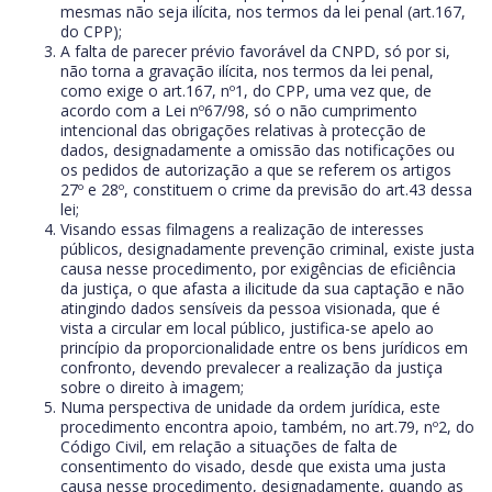
mesmas não seja ilícita, nos termos da lei penal (art.167,
do CPP);
A falta de parecer prévio favorável da CNPD, só por si,
não torna a gravação ilícita, nos termos da lei penal,
como exige o art.167, nº1, do CPP, uma vez que, de
acordo com a Lei nº67/98, só o não cumprimento
intencional das obrigações relativas à protecção de
dados, designadamente a omissão das notificações ou
os pedidos de autorização a que se referem os artigos
27º e 28º, constituem o crime da previsão do art.43 dessa
lei;
Visando essas filmagens a realização de interesses
públicos, designadamente prevenção criminal, existe justa
causa nesse procedimento, por exigências de eficiência
da justiça, o que afasta a ilicitude da sua captação e não
atingindo dados sensíveis da pessoa visionada, que é
vista a circular em local público, justifica-se apelo ao
princípio da proporcionalidade entre os bens jurídicos em
confronto, devendo prevalecer a realização da justiça
sobre o direito à imagem;
Numa perspectiva de unidade da ordem jurídica, este
procedimento encontra apoio, também, no art.79, nº2, do
Código Civil, em relação a situações de falta de
consentimento do visado, desde que exista uma justa
causa nesse procedimento, designadamente, quando as