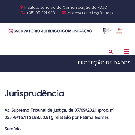
Skip
to
Instituto Jurídico da Comunicação da FDUC
content
+351 911 021 983
observatorio.ijc@fd.uc.pt
O
IJC
J
F
C
Pri
Show
Search
Men
Form
PROTEÇÃO DE DADOS
for
Mobi
Jurisprudência
Ac. Supremo Tribunal de Justiça, de 07/09/2021 (proc. nº
25579/16.1T8LSB.L2.S1), relatado por Fátima Gomes
.
Sumário
: