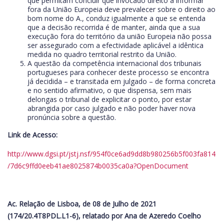
que permitam concluir que invocado direito a informar
fora da União Europeia deve prevalecer sobre o direito ao
bom nome do A., conduz igualmente a que se entenda
que a decisão recorrida é de manter, ainda que a sua
execução fora do território da união Europeia não possa
ser assegurado com a efectividade aplicável a idêntica
medida no quadro territorial restrito da União.
A questão da competência internacional dos tribunais
portugueses para conhecer deste processo se encontra
já decidida – e transitada em julgado – de forma concreta
e no sentido afirmativo, o que dispensa, sem mais
delongas o tribunal de explicitar o ponto, por estar
abrangida por caso julgado e não poder haver nova
pronúncia sobre a questão.
Link de Acesso:
http://www.dgsi.pt/jstj.nsf/954f0ce6ad9dd8b980256b5f003fa814
/7d6c9ffd0eeb41ae8025874b0035ca0a?OpenDocument
Ac. Relação de Lisboa, de 08 de Julho de 2021
(174/20.4T8PDL.L1-6), relatado por Ana de Azeredo Coelho