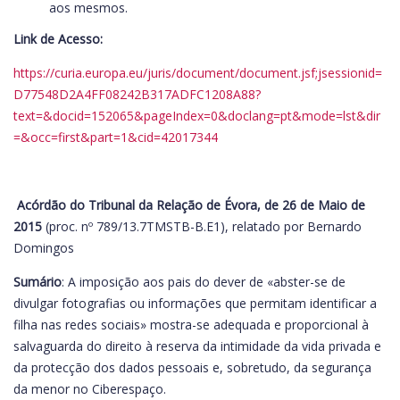
aos mesmos.
Link de Acesso:
https://curia.europa.eu/juris/document/document.jsf;jsessionid=
D77548D2A4FF08242B317ADFC1208A88?
text=&docid=152065&pageIndex=0&doclang=pt&mode=lst&dir
=&occ=first&part=1&cid=42017344
Acórdão do Tribunal da Relação de Évora, de 26 de Maio de
2015
(proc. nº 789/13.7TMSTB-B.E1), relatado por Bernardo
Domingos
Sumário
: A imposição aos pais do dever de «abster-se de
divulgar fotografias ou informações que permitam identificar a
filha nas redes sociais» mostra-se adequada e proporcional à
salvaguarda do direito à reserva da intimidade da vida privada e
da protecção dos dados pessoais e, sobretudo, da segurança
da menor no Ciberespaço.