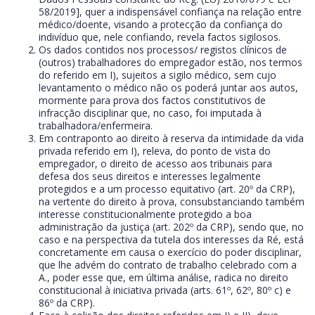
58/2019], quer a indispensável confiança na relação entre
médico/doente, visando a protecção da confiança do
indivíduo que, nele confiando, revela factos sigilosos.
Os dados contidos nos processos/ registos clínicos de
(outros) trabalhadores do empregador estão, nos termos
do referido em I), sujeitos a sigilo médico, sem cujo
levantamento o médico não os poderá juntar aos autos,
mormente para prova dos factos constitutivos de
infracção disciplinar que, no caso, foi imputada à
trabalhadora/enfermeira.
Em contraponto ao direito à reserva da intimidade da vida
privada referido em I), releva, do ponto de vista do
empregador, o direito de acesso aos tribunais para
defesa dos seus direitos e interesses legalmente
protegidos e a um processo equitativo (art. 20º da CRP),
na vertente do direito à prova, consubstanciando também
interesse constitucionalmente protegido a boa
administração da justiça (art. 202º da CRP), sendo que, no
caso e na perspectiva da tutela dos interesses da Ré, está
concretamente em causa o exercício do poder disciplinar,
que lhe advém do contrato de trabalho celebrado com a
A., poder esse que, em última análise, radica no direito
constitucional à iniciativa privada (arts. 61º, 62º, 80º c) e
86º da CRP).