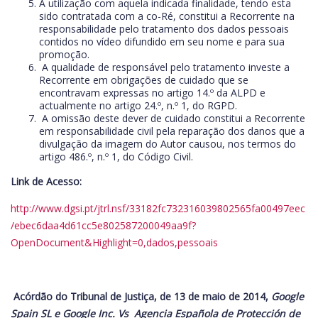
A utilização com aquela indicada finalidade, tendo esta
sido contratada com a co-Ré, constitui a Recorrente na
responsabilidade pelo tratamento dos dados pessoais
contidos no vídeo difundido em seu nome e para sua
promoção.
A qualidade de responsável pelo tratamento investe a
Recorrente em obrigações de cuidado que se
encontravam expressas no artigo 14.º da ALPD e
actualmente no artigo 24.º, n.º 1, do RGPD.
A omissão deste dever de cuidado constitui a Recorrente
em responsabilidade civil pela reparação dos danos que a
divulgação da imagem do Autor causou, nos termos do
artigo 486.º, n.º 1, do Código Civil.
Link de Acesso:
http://www.dgsi.pt/jtrl.nsf/33182fc732316039802565fa00497eec
/ebec6daa4d61cc5e802587200049aa9f?
OpenDocument&Highlight=0,dados,pessoais
Acórdão do Tribunal de Justiça, de 13 de maio de 2014,
Google
Spain SL e Google Inc.
Vs Agencia Española de Protección de