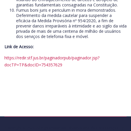
garantias fundamentais consagradas na Constituição.
Fumus boni juris e periculum in mora demonstrados.
Deferimento da medida cautelar para suspender a
eficácia da Medida Provisória nº 954/2020, a fim de
prevenir danos irreparáveis à intimidade e ao sigilo da vida
privada de mais de uma centena de milhão de usuários
dos serviços de telefonia fixa e móvel.
Link de Acesso:
https://redir.stf.jus.br/paginadorpub/paginador.jsp?
docTP=TP&docID=754357629
Copyright © 2026. All rights reserved.Observatório da Comunicação - IJC