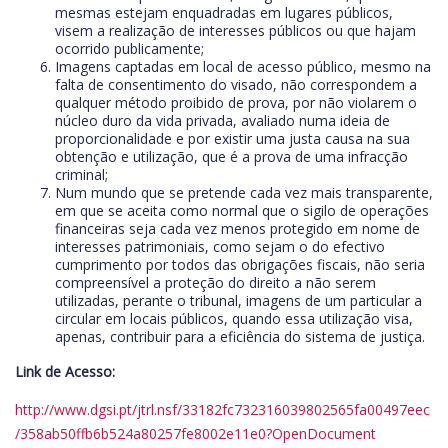
mesmas estejam enquadradas em lugares públicos,
visem a realização de interesses públicos ou que hajam
ocorrido publicamente;
Imagens captadas em local de acesso público, mesmo na
falta de consentimento do visado, não correspondem a
qualquer método proibido de prova, por não violarem o
núcleo duro da vida privada, avaliado numa ideia de
proporcionalidade e por existir uma justa causa na sua
obtenção e utilização, que é a prova de uma infracção
criminal;
Num mundo que se pretende cada vez mais transparente,
em que se aceita como normal que o sigilo de operações
financeiras seja cada vez menos protegido em nome de
interesses patrimoniais, como sejam o do efectivo
cumprimento por todos das obrigações fiscais, não seria
compreensível a proteção do direito a não serem
utilizadas, perante o tribunal, imagens de um particular a
circular em locais públicos, quando essa utilização visa,
apenas, contribuir para a eficiência do sistema de justiça.
Link de Acesso:
http://www.dgsi.pt/jtrl.nsf/33182fc732316039802565fa00497eec
/358ab50ffb6b524a80257fe8002e11e0?OpenDocument