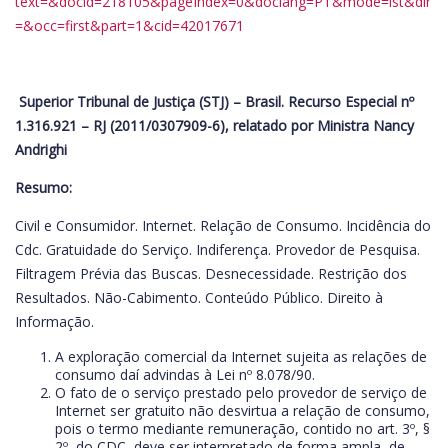
text=&docid=218105&pageIndex=0&doclang=PT&mode=lst&dir
=&occ=first&part=1&cid=42017671
Superior Tribunal de Justiça (STJ) – Brasil. Recurso Especial nº
1.316.921 – RJ (2011/0307909-6), relatado por Ministra Nancy
Andrighi
Resumo:
Civil e Consumidor. Internet. Relação de Consumo. Incidência do
Cdc. Gratuidade do Serviço. Indiferença. Provedor de Pesquisa.
Filtragem Prévia das Buscas. Desnecessidade. Restrição dos
Resultados. Não-Cabimento. Conteúdo Público. Direito à
Informação.
A exploração comercial da Internet sujeita as relações de
consumo daí advindas à Lei nº 8.078/90.
O fato de o serviço prestado pelo provedor de serviço de
Internet ser gratuito não desvirtua a relação de consumo,
pois o termo mediante remuneração, contido no art. 3º, §
2º, do CDC, deve ser interpretado de forma ampla, de