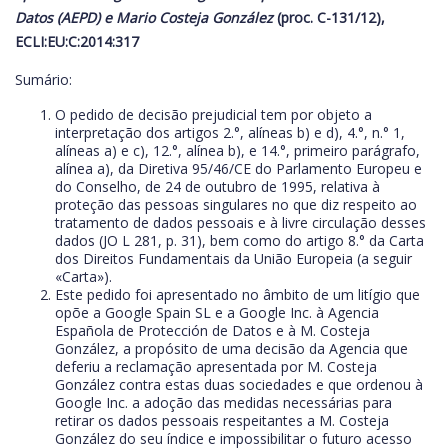
Datos (AEPD) e Mario Costeja González
(proc.
C-131/12),
ECLI:EU:C:2014:317
Sumário:
O pedido de decisão prejudicial tem por objeto a
interpretação dos artigos 2.°, alíneas b) e d), 4.°, n.° 1,
alíneas a) e c), 12.°, alínea b), e 14.°, primeiro parágrafo,
alínea a), da Diretiva 95/46/CE do Parlamento Europeu e
do Conselho, de 24 de outubro de 1995, relativa à
proteção das pessoas singulares no que diz respeito ao
tratamento de dados pessoais e à livre circulação desses
dados (JO L 281, p. 31), bem como do artigo 8.° da Carta
dos Direitos Fundamentais da União Europeia (a seguir
«Carta»).
Este pedido foi apresentado no âmbito de um litígio que
opõe a Google Spain SL e a Google Inc. à Agencia
Española de Protección de Datos e à M. Costeja
González, a propósito de uma decisão da Agencia que
deferiu a reclamação apresentada por M. Costeja
González contra estas duas sociedades e que ordenou à
Google Inc. a adoção das medidas necessárias para
retirar os dados pessoais respeitantes a M. Costeja
González do seu índice e impossibilitar o futuro acesso