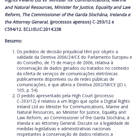
and Natural Resources, Minister for Justice, Equality and Law
Reform, The Commissioner of the Garda Síochána, Irelanda e
the Attorney General
, (processos apensos) C-293/12 e
C594/12. ECLI:EU:C:2014:238
Resumo:
Os pedidos de decisão prejudicial têm por objeto a
validade da Diretiva 2006/24/CE do Parlamento Europeu e
do Conselho, de 15 de março de 2006, relativa à
conservação de dados gerados ou tratados no contexto
da oferta de serviços de comunicações eletrónicas
publicamente disponíveis ou de redes públicas de
comunicações, e que altera a Diretiva 2002/58/CE (JO L
105, p. 54).
O pedido apresentado pela High Court (processo
C‑293/12) é relativo a um litígio que opõe a Digital Rights
Ireland Ltd ao Minister for Communications, Marine and
Natural Resources, ao Minister for Justice, Equality and
Law Reform, ao Commissioner of the Garda Síochána, à
Irlanda e ao Attorney General. Discute-se a legalidade de
medidas legislativas e administrativas nacionais
respeitantes à conservação de dados relativos a