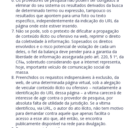
Os provedores de pesquisa não podem ser obrigados a
eliminar do seu sistema os resultados derivados da busca
de determinado termo ou expressão, tampouco os
resultados que apontem para uma foto ou texto
específico, independentemente da indicação do URL da
página onde este estiver inserido.
Não se pode, sob o pretexto de dificultar a propagação
de conteúdo ilícito ou ofensivo na web, reprimir o direito
da coletividade à informação. Sopesados os direitos
envolvidos e o risco potencial de violação de cada um
deles, o fiel da balança deve pender para a garantia da
liberdade de informação assegurada pelo art. 220, § 1º, da
CF⁄88, sobretudo considerando que a Internet representa,
hoje, importante veículo de comunicação social de
massa.
Preenchidos os requisitos indispensáveis à exclusão, da
web, de uma determinada página virtual, sob a alegação
de veicular conteúdo ilícito ou ofensivo – notadamente a
identificação do URL dessa página – a vítima carecerá de
interesse de agir contra o provedor de pesquisa, por
absoluta falta de utilidade da jurisdição. Se a vítima
identificou, via URL, o autor do ato ilícito, não tem motivo
para demandar contra aquele que apenas facilita o
acesso a esse ato que, até então, se encontra
publicamente disponível na rede para divulgação.