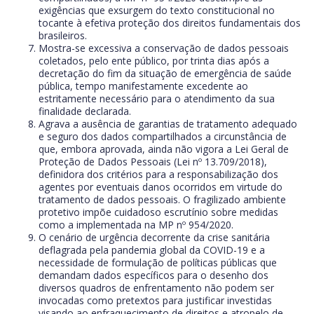
exigências que exsurgem do texto constitucional no
tocante à efetiva proteção dos direitos fundamentais dos
brasileiros.
Mostra-se excessiva a conservação de dados pessoais
coletados, pelo ente público, por trinta dias após a
decretação do fim da situação de emergência de saúde
pública, tempo manifestamente excedente ao
estritamente necessário para o atendimento da sua
finalidade declarada.
Agrava a ausência de garantias de tratamento adequado
e seguro dos dados compartilhados a circunstância de
que, embora aprovada, ainda não vigora a Lei Geral de
Proteção de Dados Pessoais (Lei nº 13.709/2018),
definidora dos critérios para a responsabilização dos
agentes por eventuais danos ocorridos em virtude do
tratamento de dados pessoais. O fragilizado ambiente
protetivo impõe cuidadoso escrutínio sobre medidas
como a implementada na MP nº 954/2020.
O cenário de urgência decorrente da crise sanitária
deflagrada pela pandemia global da COVID-19 e a
necessidade de formulação de políticas públicas que
demandam dados específicos para o desenho dos
diversos quadros de enfrentamento não podem ser
invocadas como pretextos para justificar investidas
visando ao enfraquecimento de direitos e atropelo de