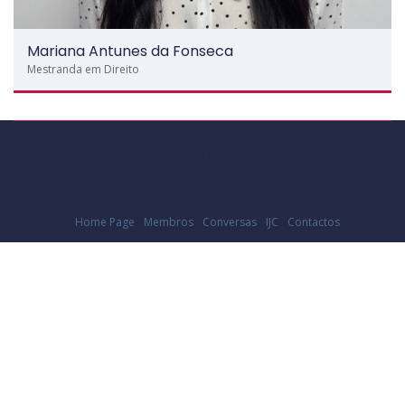
Mariana Antunes da Fonseca
Mestranda em Direito
Copyright © 2026. All rights reserved.Observatório da Comunicação - IJC
| FDUC
Home Page
Membros
Conversas
IJC
Contactos